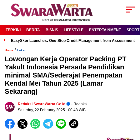
TERKINI
BERITA
BISNIS
LIFESTYLE
ENTERTAINMENT
SPORT
EasySkor Launches: One-Stop Credit Management from Assessment to R
/
Home
Loker
Lowongan Kerja Operator Packing PT
Yakult Indonesia Persada Pendidikan
minimal SMA/Sederajat Penempatan
Kendal Mei Tahun 2025 (Lamar
Sekarang)
Redaksi SwaraWarta.co.id
- Redaksi
Saturday, 22 February 2025
- 00:48 WIB