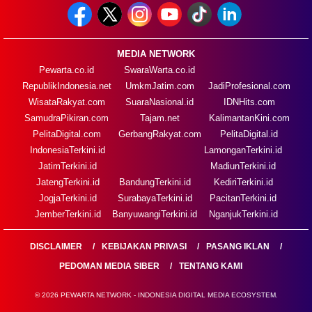
MEDIA NETWORK
Pewarta.co.id
SwaraWarta.co.id
RepublikIndonesia.net
UmkmJatim.com
JadiProfesional.com
WisataRakyat.com
SuaraNasional.id
IDNHits.com
SamudraPikiran.com
Tajam.net
KalimantanKini.com
PelitaDigital.com
GerbangRakyat.com
PelitaDigital.id
IndonesiaTerkini.id
LamonganTerkini.id
JatimTerkini.id
MadiunTerkini.id
JatengTerkini.id
BandungTerkini.id
KediriTerkini.id
JogjaTerkini.id
SurabayaTerkini.id
PacitanTerkini.id
JemberTerkini.id
BanyuwangiTerkini.id
NganjukTerkini.id
DISCLAIMER
KEBIJAKAN PRIVASI
PASANG IKLAN
PEDOMAN MEDIA SIBER
TENTANG KAMI
© 2026 PEWARTA NETWORK - INDONESIA DIGITAL MEDIA ECOSYSTEM.