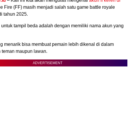
.id
– Kali ini kita akan mengulas mengenai
akun ff keren di
ee Fire (FF) masih menjadi salah satu game battle royale
di tahun 2025.
a untuk tampil beda adalah dengan memiliki nama akun yang
 menarik bisa membuat pemain lebih dikenal di dalam
h teman maupun lawan.
ADVERTISEMENT