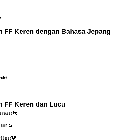

 FF Keren dengan Bahasa Jepang

𝖔𝖇𝖎
 FF Keren dan Lucu
𝕦𝕞𝕒𝕟🐔
𝕦𝕟🍌
𝕥𝕚𝕠𝕟🐼