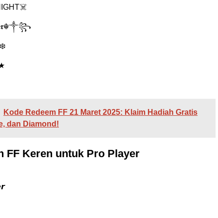
IGHT☠️
𝖊𝖗☬༒꧂
❄️
★
Kode Redeem FF 21 Maret 2025: Klaim Hadiah Gratis
e, dan Diamond!
 FF Keren untuk Pro Player
𝙧