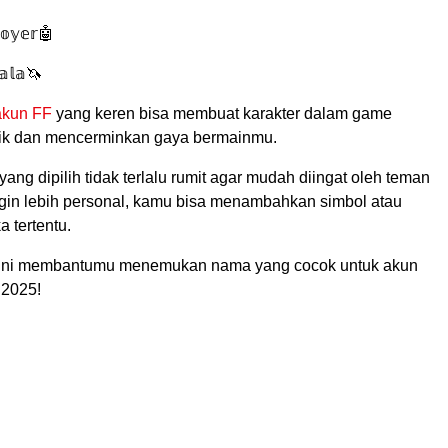
𝕠𝕪𝕖𝕣🤖
𝕒𝕝𝕒🦄
akun FF
yang keren bisa membuat karakter dalam game
 unik dan mencerminkan gaya bermainmu.
ang dipilih tidak terlalu rumit agar mudah diingat oleh teman
ingin lebih personal, kamu bisa menambahkan simbol atau
 tertentu.
 ini membantumu menemukan nama yang cocok untuk akun
 2025!