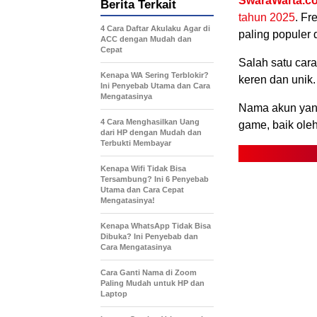
SwaraWarta.co
Berita Terkait
tahun 2025
. Fr
4 Cara Daftar Akulaku Agar di
paling populer 
ACC dengan Mudah dan
Cepat
Salah satu car
Kenapa WA Sering Terblokir?
keren dan unik.
Ini Penyebab Utama dan Cara
Mengatasinya
Nama akun yang
4 Cara Menghasilkan Uang
game, baik ole
dari HP dengan Mudah dan
Terbukti Membayar
Kenapa Wifi Tidak Bisa
Tersambung? Ini 6 Penyebab
Utama dan Cara Cepat
Mengatasinya!
Kenapa WhatsApp Tidak Bisa
Dibuka? Ini Penyebab dan
Cara Mengatasinya
Cara Ganti Nama di Zoom
Paling Mudah untuk HP dan
Laptop