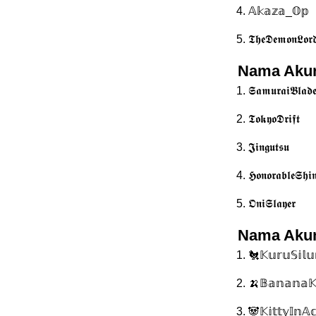
𝔸𝕜𝕒𝕫𝕒_𝕆𝕡
𝕿𝖍𝖊𝕯𝖊𝖒𝖔𝖓𝕷𝖔𝖗
Nama Akun
𝕾𝖆𝖒𝖚𝖗𝖆𝖎𝕭𝖑𝖆𝖉
𝕿𝖔𝖐𝖞𝖔𝕯𝖗𝖎𝖋𝖙
𝕵𝖎𝖓𝖌𝖚𝖙𝖘𝖚
𝕳𝖔𝖓𝖔𝖗𝖆𝖇𝖑𝖊𝕾𝖍𝖎𝖓
𝕺𝖓𝖎𝕾𝖑𝖆𝖞𝖊𝖗
Nama Akun
🐔𝕂𝕦𝕣𝕦𝕊𝕚𝕝
🍌𝔹𝕒𝕟𝕒𝕟𝕒
🐼𝕂𝕚𝕥𝕥𝕪𝕀𝕟𝔸