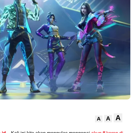
A
A
A