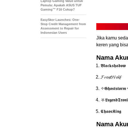
Laptop Gaming Value untuk
Pemula: Apakah ASUS TUF
Gaming™ F16 Cukup?
EasySkor Launches: One-
Stop Credit Management from
Assessment to Repair for
Indonesian Users
Jika kamu sedan
keren yang bis
Nama Akun
𝕭𝖑𝖆𝖈𝖐𝖘𝖍𝖆𝖉𝖔𝖜
𝓕𝓻𝓸𝓼𝓽𝓦𝓸𝓵𝓯
✧𝕲𝖍𝖔𝖘𝖙𝖘𝖙𝖔𝖗
⛧𝕷𝖊𝖌𝖊𝖓𝖉𝕿𝖗𝖔𝖓
𝕮𝖍𝖆𝖔𝖘𝕶𝖎𝖓𝖌
Nama Akun