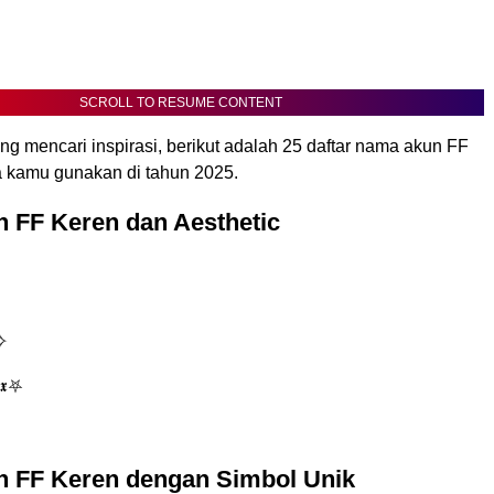
SCROLL TO RESUME CONTENT
g mencari inspirasi, berikut adalah 25 daftar nama akun FF
a kamu gunakan di tahun 2025.
 FF Keren dan Aesthetic
✧
𝖎𝖝⛧
 FF Keren dengan Simbol Unik