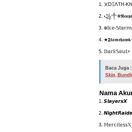
☠️DΞΛTH-KN
꧁༒☬𝕽𝖊𝖆
❄️𝕀𝕔𝕖-𝕊𝕥𝕠𝕣
★𝕱𝖑𝖆𝖒𝖊𝖍𝖆𝖜
𝔻𝕒𝕣𝕜𝕊𝕠𝕦𝕝⚡
Baca Juga :
Skin, Bundl
Nama Akun
𝙎𝙡𝙖𝙮𝙚𝙧𝙭𝙓
𝙉𝙞𝙜𝙝𝙩𝙍𝙖𝙞𝙙
𝕄𝕖𝕣𝕔𝕚𝕝𝕖𝕤𝕤𝕏