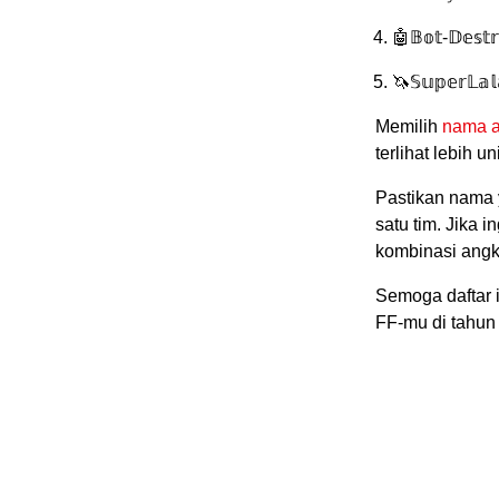
🤖𝔹𝕠𝕥-𝔻𝕖𝕤𝕥
🦄𝕊𝕦𝕡𝕖𝕣𝕃𝕒𝕝
Memilih
nama 
terlihat lebih
Pastikan nama y
satu tim. Jika 
kombinasi angka
Semoga daftar
FF-mu di tahun