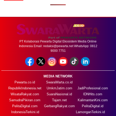
PT Kolaborasi Pewarta Digital Ekosistem Media Online
Indonesia Email:
redaksi@pewarta.net
WhatsApp: 0812
9000 7751
MEDIA NETWORK
Pewarta.co.id
SwaraWarta.co.id
RepublikIndonesia.net
UmkmJatim.com
JadiProfesional.com
WisataRakyat.com
SuaraNasional.id
IDNHits.com
SamudraPikiran.com
Tajam.net
KalimantanKini.com
PelitaDigital.com
GerbangRakyat.com
PelitaDigital.id
IndonesiaTerkini.id
LamonganTerkini.id