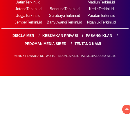
JatimTerkini.id
MadiunTerkini.id
JatengTerkini.id
BandungTerkini.id
KediriTerkini.id
JogjaTerkini.id
SurabayaTerkini.id
PacitanTerkini.id
JemberTerkini.id
BanyuwangiTerkini.id
NganjukTerkini.id
DISCLAIMER
KEBIJAKAN PRIVASI
PASANG IKLAN
PEDOMAN MEDIA SIBER
TENTANG KAMI
© 2026 PEWARTA NETWORK - INDONESIA DIGITAL MEDIA ECOSYSTEM.