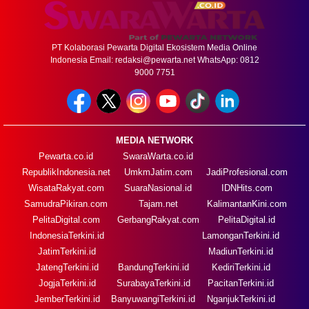
PT Kolaborasi Pewarta Digital Ekosistem Media Online
Indonesia Email:
redaksi@pewarta.net
WhatsApp: 0812
9000 7751
MEDIA NETWORK
Pewarta.co.id
SwaraWarta.co.id
RepublikIndonesia.net
UmkmJatim.com
JadiProfesional.com
WisataRakyat.com
SuaraNasional.id
IDNHits.com
SamudraPikiran.com
Tajam.net
KalimantanKini.com
PelitaDigital.com
GerbangRakyat.com
PelitaDigital.id
IndonesiaTerkini.id
LamonganTerkini.id
JatimTerkini.id
MadiunTerkini.id
JatengTerkini.id
BandungTerkini.id
KediriTerkini.id
JogjaTerkini.id
SurabayaTerkini.id
PacitanTerkini.id
JemberTerkini.id
BanyuwangiTerkini.id
NganjukTerkini.id