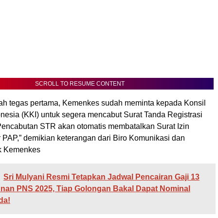
SCROLL TO RESUME CONTENT
ah tegas pertama, Kemenkes sudah meminta kepada Konsil
nesia (KKI) untuk segera mencabut Surat Tanda Registrasi
Pencabutan STR akan otomatis membatalkan Surat Izin
r PAP,” demikian keterangan dari Biro Komunikasi dan
ik Kemenkes
Sri Mulyani Resmi Tetapkan Jadwal Pencairan Gaji 13
unan PNS 2025, Tiap Golongan Bakal Dapat Nominal
da!