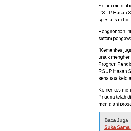
Selain mencabu
RSUP Hasan Sad
spesialis di bid
Penghentian in
sistem pengaw
“Kemenkes juga
untuk menghent
Program Pendidi
RSUP Hasan Sad
serta tata kel
Kemenkes menyat
Priguna telah 
menjalani pros
Baca Juga :
Suka Sama 