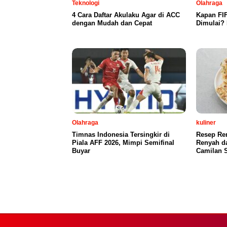
Teknologi
Olahraga
4 Cara Daftar Akulaku Agar di ACC
Kapan FI
dengan Mudah dan Cepat
Dimulai? 
Olahraga
kuliner
Timnas Indonesia Tersingkir di
Resep Re
Piala AFF 2026, Mimpi Semifinal
Renyah d
Buyar
Camilan S