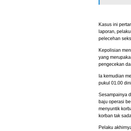
Kasus ini perta
laporan, pelaku
pelecehan seks
Kepolisian men
yang merupakan
pengecekan da
Ia kemudian m
pukul 01.00 dini
Sesampainya di
baju operasi b
menyuntik korba
korban tak sada
Pelaku akhirny