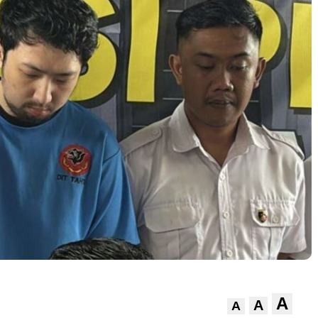
A
A
A