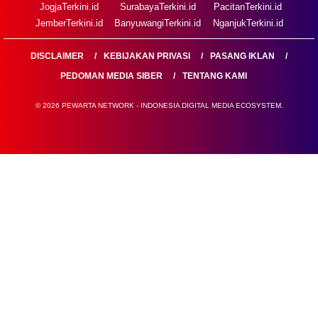
JogjaTerkini.id
SurabayaTerkini.id
PacitanTerkini.id
JemberTerkini.id
BanyuwangiTerkini.id
NganjukTerkini.id
DISCLAIMER
KEBIJAKAN PRIVASI
PASANG IKLAN
PEDOMAN MEDIA SIBER
TENTANG KAMI
© 2026 PEWARTA NETWORK - INDONESIA DIGITAL MEDIA ECOSYSTEM.