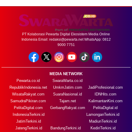
PT Kolaborasi Pewarta Digital Ekosistem Media Online
Indonesia Email:
redaksi@pewarta.net
WhatsApp: 0812
9000 7751
MEDIA NETWORK
Pewarta.co.id
SwaraWarta.co.id
RepublikIndonesia.net
UmkmJatim.com
JadiProfesional.com
WisataRakyat.com
SuaraNasional.id
IDNHits.com
SamudraPikiran.com
Tajam.net
KalimantanKini.com
PelitaDigital.com
GerbangRakyat.com
PelitaDigital.id
IndonesiaTerkini.id
LamonganTerkini.id
JatimTerkini.id
MadiunTerkini.id
JatengTerkini.id
BandungTerkini.id
KediriTerkini.id