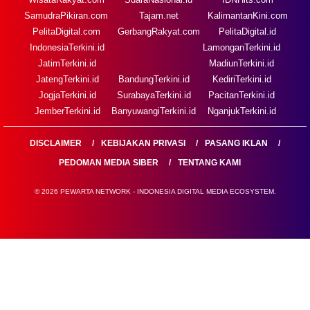
SamudraPikiran.com
Tajam.net
KalimantanKini.com
PelitaDigital.com
GerbangRakyat.com
PelitaDigital.id
IndonesiaTerkini.id
LamonganTerkini.id
JatimTerkini.id
MadiunTerkini.id
JatengTerkini.id
BandungTerkini.id
KediriTerkini.id
JogjaTerkini.id
SurabayaTerkini.id
PacitanTerkini.id
JemberTerkini.id
BanyuwangiTerkini.id
NganjukTerkini.id
DISCLAIMER
KEBIJAKAN PRIVASI
PASANG IKLAN
PEDOMAN MEDIA SIBER
TENTANG KAMI
© 2026 PEWARTA NETWORK - INDONESIA DIGITAL MEDIA ECOSYSTEM.