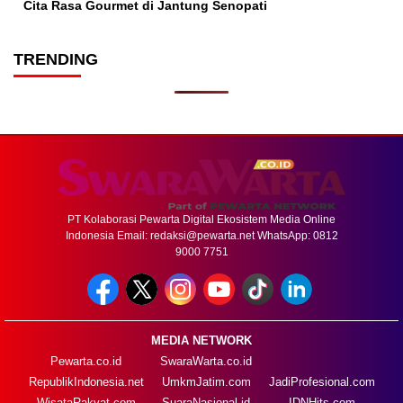
Cita Rasa Gourmet di Jantung Senopati
TRENDING
PT Kolaborasi Pewarta Digital Ekosistem Media Online
Indonesia Email:
redaksi@pewarta.net
WhatsApp: 0812
9000 7751
MEDIA NETWORK
Pewarta.co.id
SwaraWarta.co.id
RepublikIndonesia.net
UmkmJatim.com
JadiProfesional.com
WisataRakyat.com
SuaraNasional.id
IDNHits.com