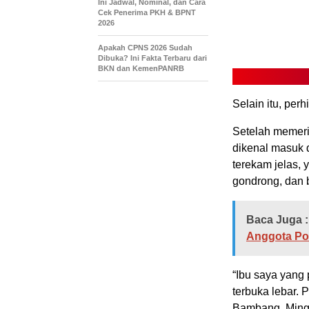
Ini Jadwal, Nominal, dan Cara
Cek Penerima PKH & BPNT
2026
Apakah CPNS 2026 Sudah
Dibuka? Ini Fakta Terbaru dari
BKN dan KemenPANRB
Selain itu, per
Setelah memer
dikenal masuk 
terekam jelas, 
gondrong, dan be
Baca Juga :
Anggota Pol
“Ibu saya yang 
terbuka lebar.
Bambang, Mingg