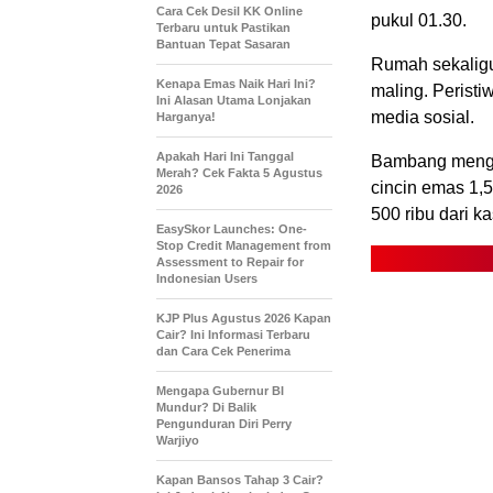
Cara Cek Desil KK Online
pukul 01.30.
Terbaru untuk Pastikan
Bantuan Tepat Sasaran
Rumah sekaligu
Kenapa Emas Naik Hari Ini?
maling. Peristi
Ini Alasan Utama Lonjakan
media sosial.
Harganya!
Apakah Hari Ini Tanggal
Bambang mengu
Merah? Cek Fakta 5 Agustus
cincin emas 1,
2026
500 ribu dari kas
EasySkor Launches: One-
Stop Credit Management from
Assessment to Repair for
Indonesian Users
KJP Plus Agustus 2026 Kapan
Cair? Ini Informasi Terbaru
dan Cara Cek Penerima
Mengapa Gubernur BI
Mundur? Di Balik
Pengunduran Diri Perry
Warjiyo
Kapan Bansos Tahap 3 Cair?