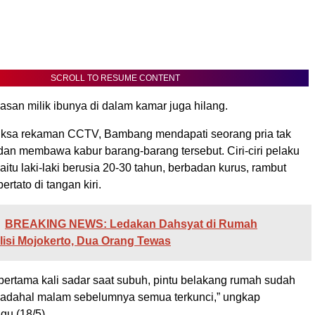
SCROLL TO RESUME CONTENT
hiasan milik ibunya di dalam kamar juga hilang.
iksa rekaman CCTV, Bambang mendapati seorang pria tak
dan membawa kabur barang-barang tersebut. Ciri-ciri pelaku
yaitu laki-laki berusia 20-30 tahun, berbadan kurus, rambut
rtato di tangan kiri.
BREAKING NEWS: Ledakan Dahsyat di Rumah
isi Mojokerto, Dua Orang Tewas
pertama kali sadar saat subuh, pintu belakang rumah sudah
 Padahal malam sebelumnya semua terkunci,” ungkap
u (18/5).