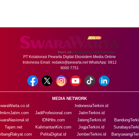
PT Kolaborasi Pewarta Digital Ekosistem Media Online
Indonesia Email:
redaksi@pewarta.net
WhatsApp: 0812
9000 7751
MEDIA NETWORK
waraWarta.co.id
IndonesiaTerkini.id
UmkmJatim.com
JadiProfesional.com
JatimTerkini.id
SuaraNasional.id
IDNHits.com
JatengTerkini.id
BandungTerkin
Tajam.net
KalimantanKini.com
JogjaTerkini.id
SurabayaTerki
rbangRakyat.com
PelitaDigital.id
JemberTerkini.id
BanyuwangiTerk