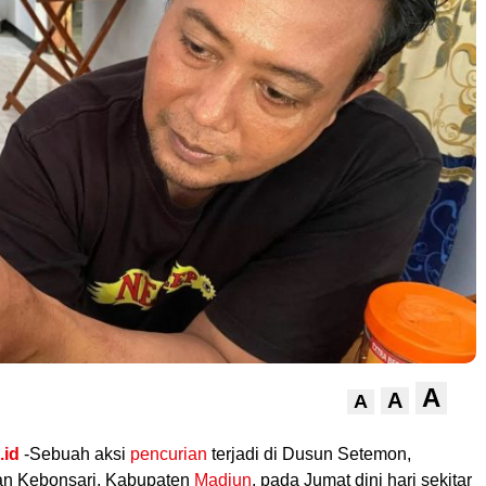
A
A
A
.id
-Sebuah aksi
pencurian
terjadi di Dusun Setemon,
n Kebonsari, Kabupaten
Madiun
, pada Jumat dini hari sekitar