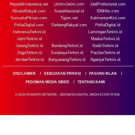
RepublikIndonesia.net
UmkmJatim.com
JadiProfesional.com
WisataRakyat.com
SuaraNasional.id
IDNHits.com
SamudraPikiran.com
Tajam.net
KalimantanKini.com
PelitaDigital.com
GerbangRakyat.com
PelitaDigital.id
IndonesiaTerkini.id
LamonganTerkini.id
JatimTerkini.id
MadiunTerkini.id
JatengTerkini.id
BandungTerkini.id
KediriTerkini.id
JogjaTerkini.id
SurabayaTerkini.id
PacitanTerkini.id
JemberTerkini.id
BanyuwangiTerkini.id
NganjukTerkini.id
DISCLAIMER
KEBIJAKAN PRIVASI
PASANG IKLAN
PEDOMAN MEDIA SIBER
TENTANG KAMI
© 2026 PEWARTA NETWORK - INDONESIA DIGITAL MEDIA ECOSYSTEM.