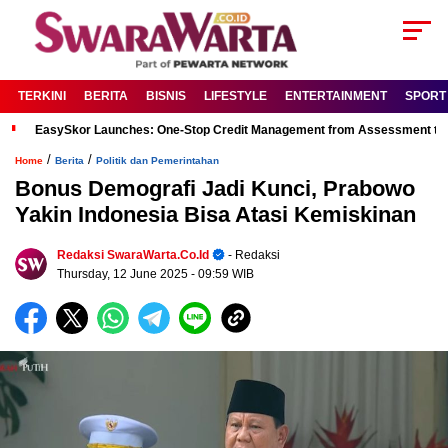
TERKINI
BERITA
BISNIS
LIFESTYLE
ENTERTAINMENT
SPORT
EasySkor Launches: One-Stop Credit Management from Assessment to R
/
/
Home
Berita
Politik dan Pemerintahan
Bonus Demografi Jadi Kunci, Prabowo
Yakin Indonesia Bisa Atasi Kemiskinan
Redaksi SwaraWarta.co.id
- Redaksi
Thursday, 12 June 2025
- 09:59 WIB