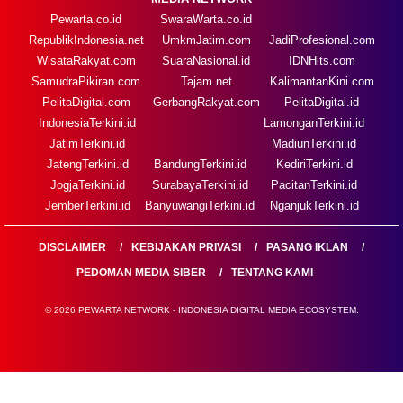
Pewarta.co.id
SwaraWarta.co.id
RepublikIndonesia.net
UmkmJatim.com
JadiProfesional.com
WisataRakyat.com
SuaraNasional.id
IDNHits.com
SamudraPikiran.com
Tajam.net
KalimantanKini.com
PelitaDigital.com
GerbangRakyat.com
PelitaDigital.id
IndonesiaTerkini.id
LamonganTerkini.id
JatimTerkini.id
MadiunTerkini.id
JatengTerkini.id
BandungTerkini.id
KediriTerkini.id
JogjaTerkini.id
SurabayaTerkini.id
PacitanTerkini.id
JemberTerkini.id
BanyuwangiTerkini.id
NganjukTerkini.id
DISCLAIMER
KEBIJAKAN PRIVASI
PASANG IKLAN
PEDOMAN MEDIA SIBER
TENTANG KAMI
© 2026 PEWARTA NETWORK - INDONESIA DIGITAL MEDIA ECOSYSTEM.