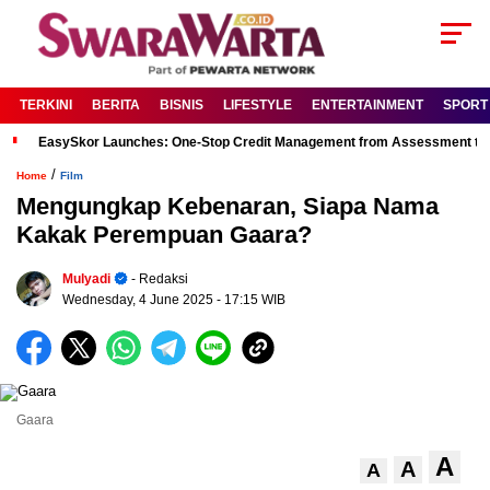
TERKINI
BERITA
BISNIS
LIFESTYLE
ENTERTAINMENT
SPORT
EasySkor Launches: One-Stop Credit Management from Assessment to R
/
Home
Film
Mengungkap Kebenaran, Siapa Nama
Kakak Perempuan Gaara?
Mulyadi
- Redaksi
Wednesday, 4 June 2025
- 17:15 WIB
Gaara
A
A
A