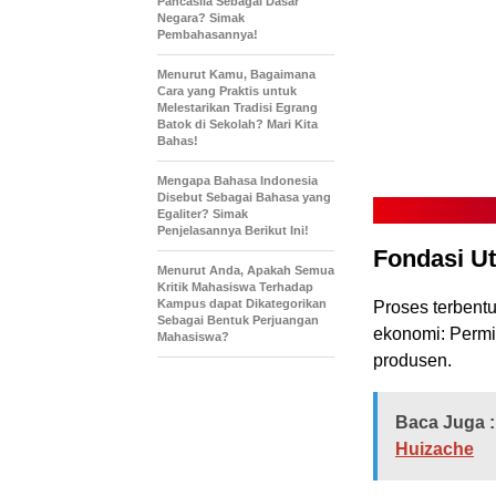
Pancasila Sebagai Dasar
Negara? Simak
Pembahasannya!
Menurut Kamu, Bagaimana
Cara yang Praktis untuk
Melestarikan Tradisi Egrang
Batok di Sekolah? Mari Kita
Bahas!
Mengapa Bahasa Indonesia
Disebut Sebagai Bahasa yang
Egaliter? Simak
Penjelasannya Berikut Ini!
Fondasi U
Menurut Anda, Apakah Semua
Kritik Mahasiswa Terhadap
Kampus dapat Dikategorikan
Proses terbent
Sebagai Bentuk Perjuangan
ekonomi: Permi
Mahasiswa?
produsen.
Baca Juga :
Huizache