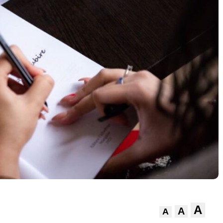
A
A
A