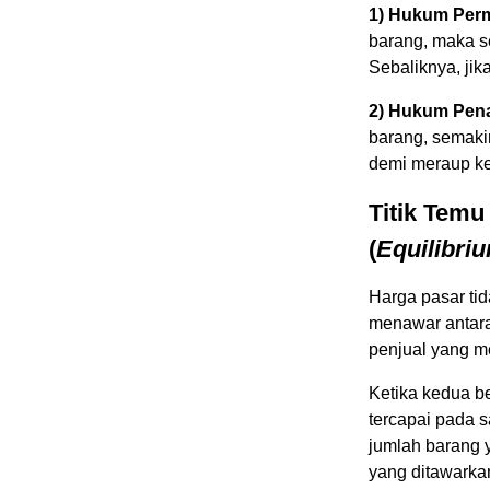
1) Hukum Perm
barang, maka s
Sebaliknya, jik
2) Hukum Pen
barang, semaki
demi meraup k
Titik Tem
(
Equilibri
Harga pasar tid
menawar antar
penjual yang m
Ketika kedua b
tercapai pada sa
jumlah barang 
yang ditawarka