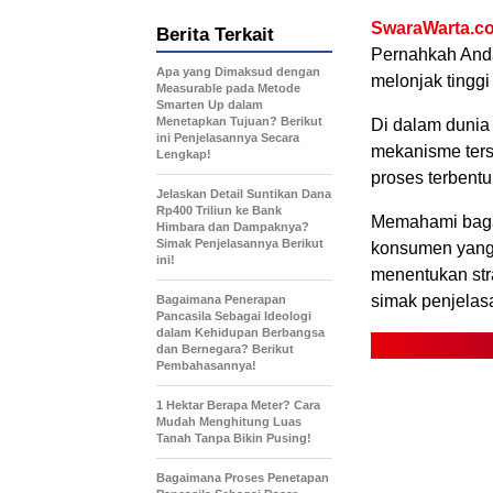
SwaraWarta.co
Berita Terkait
Pernahkah Anda
Apa yang Dimaksud dengan
melonjak tinggi 
Measurable pada Metode
Smarten Up dalam
Menetapkan Tujuan? Berikut
Di dalam dunia
ini Penjelasannya Secara
mekanisme terst
Lengkap!
proses terbentu
Jelaskan Detail Suntikan Dana
Rp400 Triliun ke Bank
Memahami bagai
Himbara dan Dampaknya?
Simak Penjelasannya Berikut
konsumen yang 
ini!
menentukan str
simak penjelas
Bagaimana Penerapan
Pancasila Sebagai Ideologi
dalam Kehidupan Berbangsa
dan Bernegara? Berikut
Pembahasannya!
1 Hektar Berapa Meter? Cara
Mudah Menghitung Luas
Tanah Tanpa Bikin Pusing!
Bagaimana Proses Penetapan