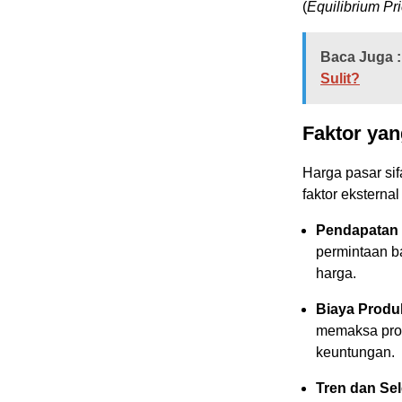
(
Equilibrium Pr
Baca Juga :
Sulit?
Faktor ya
Harga pasar si
faktor eksterna
Pendapatan
permintaan b
harga.
Biaya Produ
memaksa prod
keuntungan.
Tren dan Sel