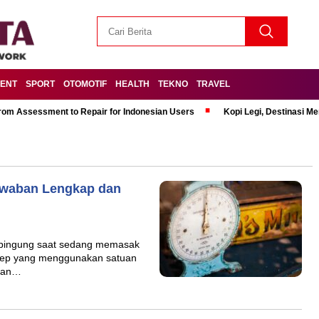
MENT
SPORT
OTOMOTIF
HEALTH
TEKNO
TRAVEL
om Assessment to Repair for Indonesian Users
Kopi Legi, Destinasi 
awaban Lengkap dan
 bingung saat sedang memasak
esep yang menggunakan satuan
akan…