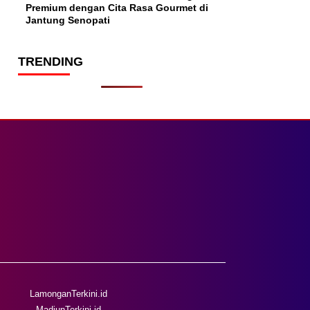
Premium dengan Cita Rasa Gourmet di
Jantung Senopati
TRENDING
LamonganTerkini.id
MadiunTerkini.id