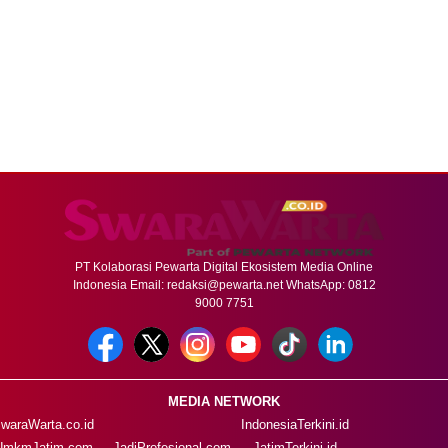
PT Kolaborasi Pewarta Digital Ekosistem Media Online
Indonesia Email:
redaksi@pewarta.net
WhatsApp: 0812
9000 7751
MEDIA NETWORK
waraWarta.co.id
IndonesiaTerkini.id
UmkmJatim.com
JadiProfesional.com
JatimTerkini.id