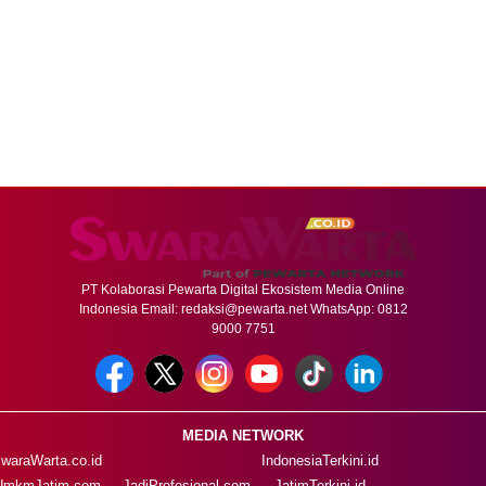
PT Kolaborasi Pewarta Digital Ekosistem Media Online
Indonesia Email:
redaksi@pewarta.net
WhatsApp: 0812
9000 7751
MEDIA NETWORK
waraWarta.co.id
IndonesiaTerkini.id
UmkmJatim.com
JadiProfesional.com
JatimTerkini.id