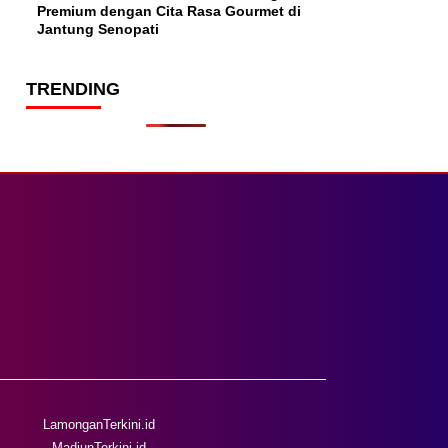
Premium dengan Cita Rasa Gourmet di
Jantung Senopati
TRENDING
LamonganTerkini.id
MadiunTerkini.id