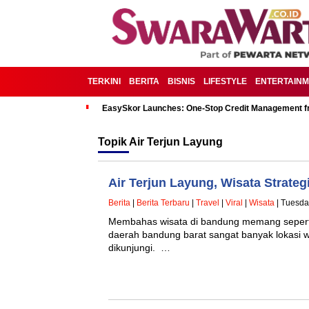
TERKINI
BERITA
BISNIS
LIFESTYLE
ENTERTAIN
EasySkor Launches: One-Stop Credit Management fr
Topik
Air Terjun Layung
Air Terjun Layung, Wisata Strate
Berita
|
Berita Terbaru
|
Travel
|
Viral
|
Wisata
| Tuesda
Membahas wisata di bandung memang seperti 
daerah bandung barat sangat banyak lokasi w
dikunjungi. …