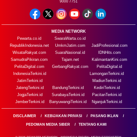
9000 7751
MEDIA NETWORK
Pewarta.co.id
SwaraWarta.co.id
RepublikIndonesia.net
UmkmJatim.com
JadiProfesional.com
WisataRakyat.com
SuaraNasional.id
IDNHits.com
SamudraPikiran.com
Tajam.net
KalimantanKini.com
PelitaDigital.com
GerbangRakyat.com
PelitaDigital.id
IndonesiaTerkini.id
LamonganTerkini.id
JatimTerkini.id
MadiunTerkini.id
JatengTerkini.id
BandungTerkini.id
KediriTerkini.id
JogjaTerkini.id
SurabayaTerkini.id
PacitanTerkini.id
JemberTerkini.id
BanyuwangiTerkini.id
NganjukTerkini.id
DISCLAIMER
KEBIJAKAN PRIVASI
PASANG IKLAN
PEDOMAN MEDIA SIBER
TENTANG KAMI