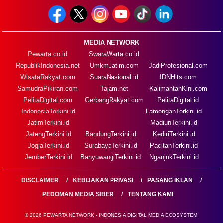
MEDIA NETWORK
Pewarta.co.id
SwaraWarta.co.id
RepublikIndonesia.net
UmkmJatim.com
JadiProfesional.com
WisataRakyat.com
SuaraNasional.id
IDNHits.com
SamudraPikiran.com
Tajam.net
KalimantanKini.com
PelitaDigital.com
GerbangRakyat.com
PelitaDigital.id
IndonesiaTerkini.id
LamonganTerkini.id
JatimTerkini.id
MadiunTerkini.id
JatengTerkini.id
BandungTerkini.id
KediriTerkini.id
JogjaTerkini.id
SurabayaTerkini.id
PacitanTerkini.id
JemberTerkini.id
BanyuwangiTerkini.id
NganjukTerkini.id
DISCLAIMER
KEBIJAKAN PRIVASI
PASANG IKLAN
PEDOMAN MEDIA SIBER
TENTANG KAMI
© 2026 PEWARTA NETWORK - INDONESIA DIGITAL MEDIA ECOSYSTEM.