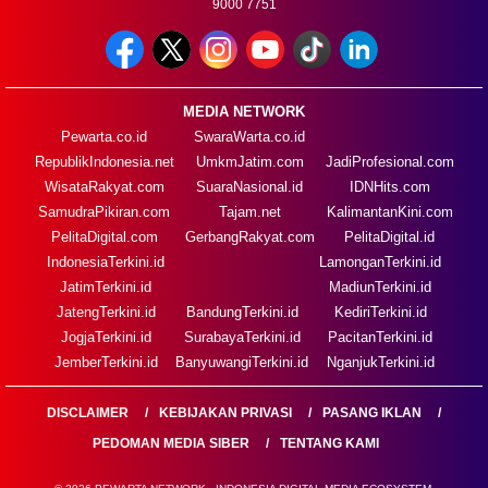
9000 7751
MEDIA NETWORK
Pewarta.co.id
SwaraWarta.co.id
RepublikIndonesia.net
UmkmJatim.com
JadiProfesional.com
WisataRakyat.com
SuaraNasional.id
IDNHits.com
SamudraPikiran.com
Tajam.net
KalimantanKini.com
PelitaDigital.com
GerbangRakyat.com
PelitaDigital.id
IndonesiaTerkini.id
LamonganTerkini.id
JatimTerkini.id
MadiunTerkini.id
JatengTerkini.id
BandungTerkini.id
KediriTerkini.id
JogjaTerkini.id
SurabayaTerkini.id
PacitanTerkini.id
JemberTerkini.id
BanyuwangiTerkini.id
NganjukTerkini.id
DISCLAIMER
KEBIJAKAN PRIVASI
PASANG IKLAN
PEDOMAN MEDIA SIBER
TENTANG KAMI