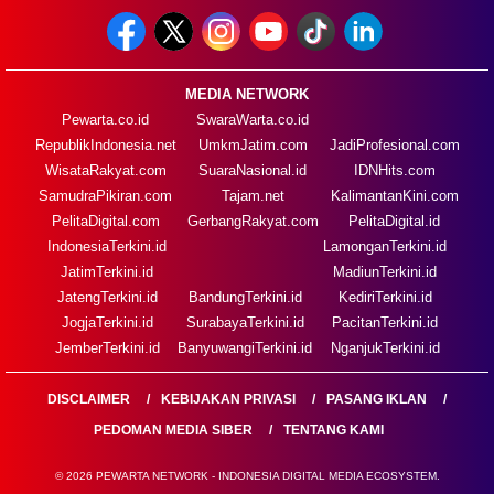
MEDIA NETWORK
Pewarta.co.id
SwaraWarta.co.id
RepublikIndonesia.net
UmkmJatim.com
JadiProfesional.com
WisataRakyat.com
SuaraNasional.id
IDNHits.com
SamudraPikiran.com
Tajam.net
KalimantanKini.com
PelitaDigital.com
GerbangRakyat.com
PelitaDigital.id
IndonesiaTerkini.id
LamonganTerkini.id
JatimTerkini.id
MadiunTerkini.id
JatengTerkini.id
BandungTerkini.id
KediriTerkini.id
JogjaTerkini.id
SurabayaTerkini.id
PacitanTerkini.id
JemberTerkini.id
BanyuwangiTerkini.id
NganjukTerkini.id
DISCLAIMER
KEBIJAKAN PRIVASI
PASANG IKLAN
PEDOMAN MEDIA SIBER
TENTANG KAMI
© 2026 PEWARTA NETWORK - INDONESIA DIGITAL MEDIA ECOSYSTEM.