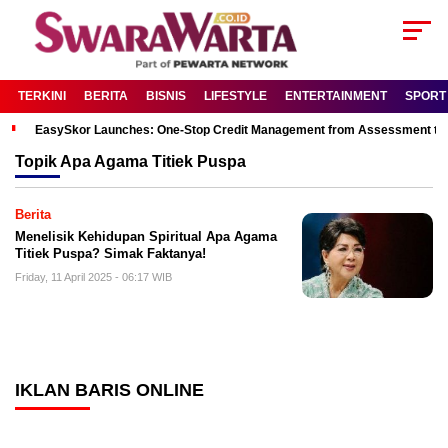
TERKINI
BERITA
BISNIS
LIFESTYLE
ENTERTAINMENT
SPORT
EasySkor Launches: One-Stop Credit Management from Assessment to R
Topik
Apa Agama Titiek Puspa
Berita
Menelisik Kehidupan Spiritual Apa Agama
Titiek Puspa? Simak Faktanya!
Friday, 11 April 2025 - 06:17 WIB
IKLAN BARIS ONLINE