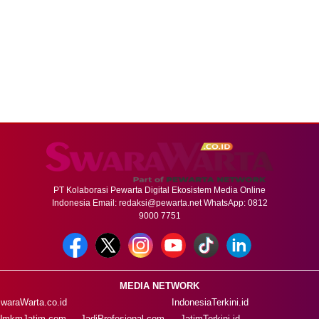
PT Kolaborasi Pewarta Digital Ekosistem Media Online
Indonesia Email:
redaksi@pewarta.net
WhatsApp: 0812
9000 7751
MEDIA NETWORK
waraWarta.co.id
IndonesiaTerkini.id
UmkmJatim.com
JadiProfesional.com
JatimTerkini.id