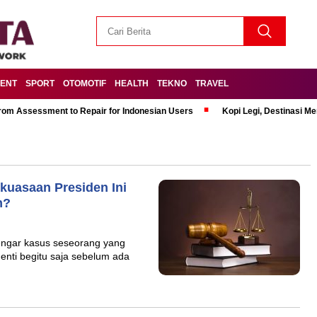
MENT
SPORT
OTOMOTIF
HEALTH
TEKNO
TRAVEL
om Assessment to Repair for Indonesian Users
Kopi Legi, Destinasi 
kuasaan Presiden Ini
m?
dengar kasus seseorang yang
henti begitu saja sebelum ada