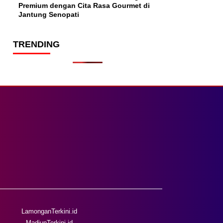
Premium dengan Cita Rasa Gourmet di
Jantung Senopati
TRENDING
LamonganTerkini.id
MadiunTerkini.id