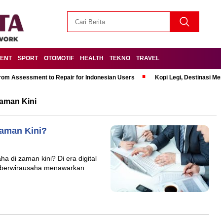
MENT
SPORT
OTOMOTIF
HEALTH
TEKNO
TRAVEL
om Assessment to Repair for Indonesian Users
Kopi Legi, Destinasi 
aman Kini
Zaman Kini?
a di zaman kini? Di era digital
, berwirausaha menawarkan