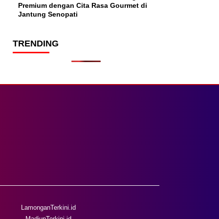
Premium dengan Cita Rasa Gourmet di
Jantung Senopati
TRENDING
LamonganTerkini.id
MadiunTerkini.id