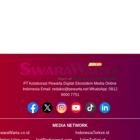
PT Kolaborasi Pewarta Digital Ekosistem Media Online
Indonesia Email:
redaksi@pewarta.net
WhatsApp: 0812
9000 7751
MEDIA NETWORK
waraWarta.co.id
IndonesiaTerkini.id
UmkmJatim.com
JadiProfesional.com
JatimTerkini.id