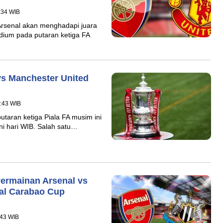
:34 WIB
Arsenal akan menghadapi juara
adium pada putaran ketiga FA
 vs Manchester United
9:43 WIB
utaran ketiga Piala FA musim ini
ni hari WIB. Salah satu…
Permainan Arsenal vs
nal Carabao Cup
:43 WIB