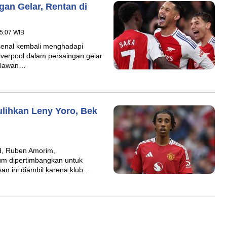
an Gelar, Rentan di
5:07 WIB
rsenal kembali menghadapi
verpool dalam persaingan gelar
melawan…
ulihkan Leny Yoro, Bek
ed, Ruben Amorim,
m dipertimbangkan untuk
san ini diambil karena klub…