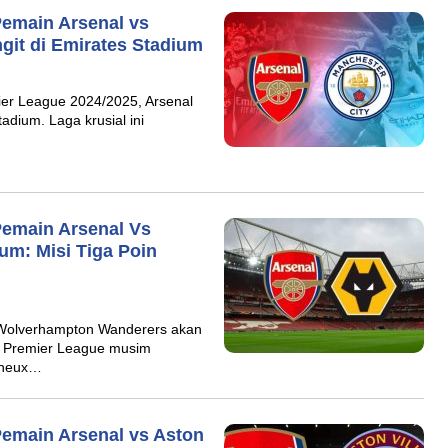
Pemain Arsenal vs
git di Emirates Stadium
er League 2024/2025, Arsenal
dium. Laga krusial ini
Pemain Arsenal Vs
um: Misi Tiga Poin
, Wolverhampton Wanderers akan
3 Premier League musim
lineux…
Pemain Arsenal vs Aston