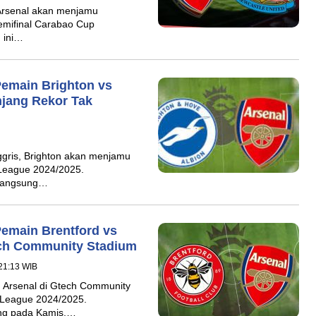
 Arsenal akan menjamu
emifinal Carabao Cup
 ini…
Pemain Brighton vs
njang Rekor Tak
ggris, Brighton akan menjamu
 League 2024/2025.
erlangsung…
Pemain Brentford vs
tech Community Stadium
21:13 WIB
 Arsenal di Gtech Community
 League 2024/2025.
ung pada Kamis,…