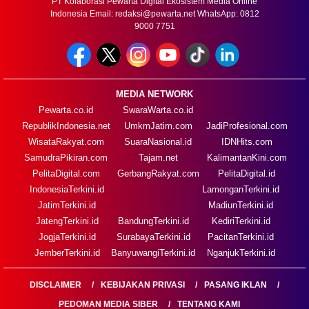
PT Kolaborasi Pewarta Digital Ekosistem Media Online
Indonesia Email:
redaksi@pewarta.net
WhatsApp: 0812
9000 7751
MEDIA NETWORK
Pewarta.co.id
SwaraWarta.co.id
RepublikIndonesia.net
UmkmJatim.com
JadiProfesional.com
WisataRakyat.com
SuaraNasional.id
IDNHits.com
SamudraPikiran.com
Tajam.net
KalimantanKini.com
PelitaDigital.com
GerbangRakyat.com
PelitaDigital.id
IndonesiaTerkini.id
LamonganTerkini.id
JatimTerkini.id
MadiunTerkini.id
JatengTerkini.id
BandungTerkini.id
KediriTerkini.id
JogjaTerkini.id
SurabayaTerkini.id
PacitanTerkini.id
JemberTerkini.id
BanyuwangiTerkini.id
NganjukTerkini.id
DISCLAIMER
KEBIJAKAN PRIVASI
PASANG IKLAN
PEDOMAN MEDIA SIBER
TENTANG KAMI