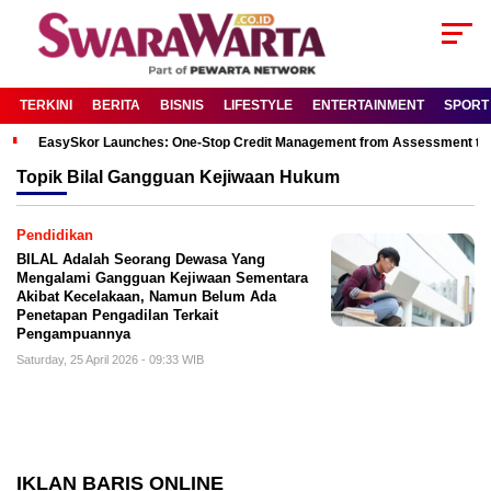
TERKINI
BERITA
BISNIS
LIFESTYLE
ENTERTAINMENT
SPORT
EasySkor Launches: One-Stop Credit Management from Assessment to R
Topik
Bilal Gangguan Kejiwaan Hukum
Pendidikan
BILAL Adalah Seorang Dewasa Yang
Mengalami Gangguan Kejiwaan Sementara
Akibat Kecelakaan, Namun Belum Ada
Penetapan Pengadilan Terkait
Pengampuannya
Saturday, 25 April 2026 - 09:33 WIB
IKLAN BARIS ONLINE