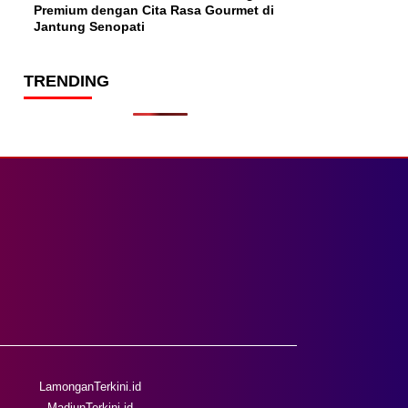
Premium dengan Cita Rasa Gourmet di
Jantung Senopati
TRENDING
LamonganTerkini.id
MadiunTerkini.id