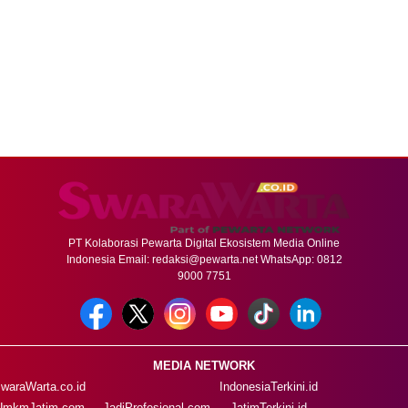
PT Kolaborasi Pewarta Digital Ekosistem Media Online
Indonesia Email:
redaksi@pewarta.net
WhatsApp: 0812
9000 7751
MEDIA NETWORK
waraWarta.co.id
IndonesiaTerkini.id
UmkmJatim.com
JadiProfesional.com
JatimTerkini.id