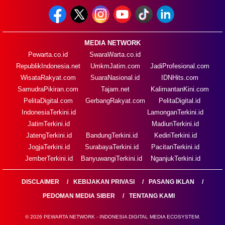
MEDIA NETWORK
Pewarta.co.id
SwaraWarta.co.id
RepublikIndonesia.net
UmkmJatim.com
JadiProfesional.com
WisataRakyat.com
SuaraNasional.id
IDNHits.com
SamudraPikiran.com
Tajam.net
KalimantanKini.com
PelitaDigital.com
GerbangRakyat.com
PelitaDigital.id
IndonesiaTerkini.id
LamonganTerkini.id
JatimTerkini.id
MadiunTerkini.id
JatengTerkini.id
BandungTerkini.id
KediriTerkini.id
JogjaTerkini.id
SurabayaTerkini.id
PacitanTerkini.id
JemberTerkini.id
BanyuwangiTerkini.id
NganjukTerkini.id
DISCLAIMER
KEBIJAKAN PRIVASI
PASANG IKLAN
PEDOMAN MEDIA SIBER
TENTANG KAMI
© 2026 PEWARTA NETWORK - INDONESIA DIGITAL MEDIA ECOSYSTEM.