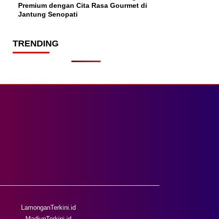
Premium dengan Cita Rasa Gourmet di
Jantung Senopati
TRENDING
LamonganTerkini.id
MadiunTerkini.id