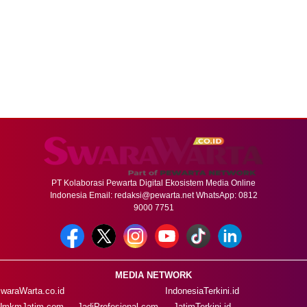
PT Kolaborasi Pewarta Digital Ekosistem Media Online
Indonesia Email:
redaksi@pewarta.net
WhatsApp: 0812
9000 7751
MEDIA NETWORK
waraWarta.co.id
IndonesiaTerkini.id
UmkmJatim.com
JadiProfesional.com
JatimTerkini.id