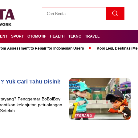
MENT
SPORT
OTOMOTIF
HEALTH
TEKNO
TRAVEL
om Assessment to Repair for Indonesian Users
Kopi Legi, Destinasi 
 Yuk Cari Tahu Disini!
n tayang? Penggemar BoBoiBoy
enantikan kelanjutan petualangan
 Setelah…