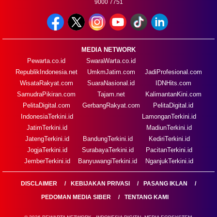
9000 7751
MEDIA NETWORK
Pewarta.co.id
SwaraWarta.co.id
RepublikIndonesia.net
UmkmJatim.com
JadiProfesional.com
WisataRakyat.com
SuaraNasional.id
IDNHits.com
SamudraPikiran.com
Tajam.net
KalimantanKini.com
PelitaDigital.com
GerbangRakyat.com
PelitaDigital.id
IndonesiaTerkini.id
LamonganTerkini.id
JatimTerkini.id
MadiunTerkini.id
JatengTerkini.id
BandungTerkini.id
KediriTerkini.id
JogjaTerkini.id
SurabayaTerkini.id
PacitanTerkini.id
JemberTerkini.id
BanyuwangiTerkini.id
NganjukTerkini.id
DISCLAIMER
KEBIJAKAN PRIVASI
PASANG IKLAN
PEDOMAN MEDIA SIBER
TENTANG KAMI