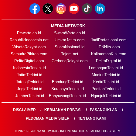
MEDIA NETWORK
Pewarta.co.id
SwaraWarta.co.id
RepublikIndonesia.net
UmkmJatim.com
JadiProfesional.com
WisataRakyat.com
SuaraNasional.id
IDNHits.com
SamudraPikiran.com
Tajam.net
KalimantanKini.com
PelitaDigital.com
GerbangRakyat.com
PelitaDigital.id
IndonesiaTerkini.id
LamonganTerkini.id
JatimTerkini.id
MadiunTerkini.id
JatengTerkini.id
BandungTerkini.id
KediriTerkini.id
JogjaTerkini.id
SurabayaTerkini.id
PacitanTerkini.id
JemberTerkini.id
BanyuwangiTerkini.id
NganjukTerkini.id
DISCLAIMER
KEBIJAKAN PRIVASI
PASANG IKLAN
PEDOMAN MEDIA SIBER
TENTANG KAMI
© 2026 PEWARTA NETWORK - INDONESIA DIGITAL MEDIA ECOSYSTEM.