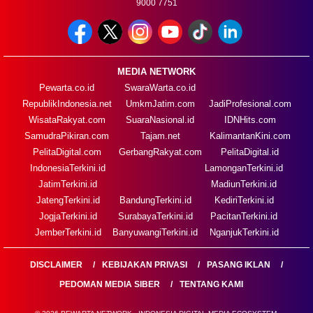
9000 7751
MEDIA NETWORK
Pewarta.co.id
SwaraWarta.co.id
RepublikIndonesia.net
UmkmJatim.com
JadiProfesional.com
WisataRakyat.com
SuaraNasional.id
IDNHits.com
SamudraPikiran.com
Tajam.net
KalimantanKini.com
PelitaDigital.com
GerbangRakyat.com
PelitaDigital.id
IndonesiaTerkini.id
LamonganTerkini.id
JatimTerkini.id
MadiunTerkini.id
JatengTerkini.id
BandungTerkini.id
KediriTerkini.id
JogjaTerkini.id
SurabayaTerkini.id
PacitanTerkini.id
JemberTerkini.id
BanyuwangiTerkini.id
NganjukTerkini.id
DISCLAIMER
KEBIJAKAN PRIVASI
PASANG IKLAN
PEDOMAN MEDIA SIBER
TENTANG KAMI