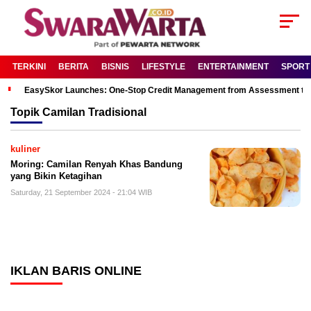
TERKINI
BERITA
BISNIS
LIFESTYLE
ENTERTAINMENT
SPORT
EasySkor Launches: One-Stop Credit Management from Assessment to R
Topik
Camilan Tradisional
kuliner
Moring: Camilan Renyah Khas Bandung
yang Bikin Ketagihan
Saturday, 21 September 2024 - 21:04 WIB
IKLAN BARIS ONLINE