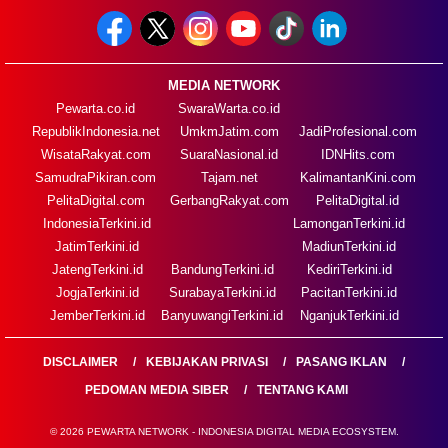
MEDIA NETWORK
Pewarta.co.id
SwaraWarta.co.id
RepublikIndonesia.net
UmkmJatim.com
JadiProfesional.com
WisataRakyat.com
SuaraNasional.id
IDNHits.com
SamudraPikiran.com
Tajam.net
KalimantanKini.com
PelitaDigital.com
GerbangRakyat.com
PelitaDigital.id
IndonesiaTerkini.id
LamonganTerkini.id
JatimTerkini.id
MadiunTerkini.id
JatengTerkini.id
BandungTerkini.id
KediriTerkini.id
JogjaTerkini.id
SurabayaTerkini.id
PacitanTerkini.id
JemberTerkini.id
BanyuwangiTerkini.id
NganjukTerkini.id
DISCLAIMER
KEBIJAKAN PRIVASI
PASANG IKLAN
PEDOMAN MEDIA SIBER
TENTANG KAMI
© 2026 PEWARTA NETWORK - INDONESIA DIGITAL MEDIA ECOSYSTEM.