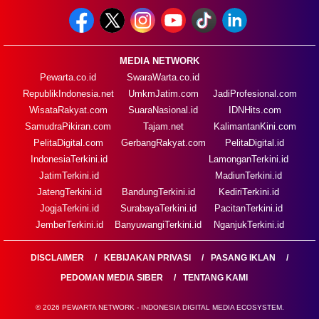
MEDIA NETWORK
Pewarta.co.id
SwaraWarta.co.id
RepublikIndonesia.net
UmkmJatim.com
JadiProfesional.com
WisataRakyat.com
SuaraNasional.id
IDNHits.com
SamudraPikiran.com
Tajam.net
KalimantanKini.com
PelitaDigital.com
GerbangRakyat.com
PelitaDigital.id
IndonesiaTerkini.id
LamonganTerkini.id
JatimTerkini.id
MadiunTerkini.id
JatengTerkini.id
BandungTerkini.id
KediriTerkini.id
JogjaTerkini.id
SurabayaTerkini.id
PacitanTerkini.id
JemberTerkini.id
BanyuwangiTerkini.id
NganjukTerkini.id
DISCLAIMER
KEBIJAKAN PRIVASI
PASANG IKLAN
PEDOMAN MEDIA SIBER
TENTANG KAMI
© 2026 PEWARTA NETWORK - INDONESIA DIGITAL MEDIA ECOSYSTEM.