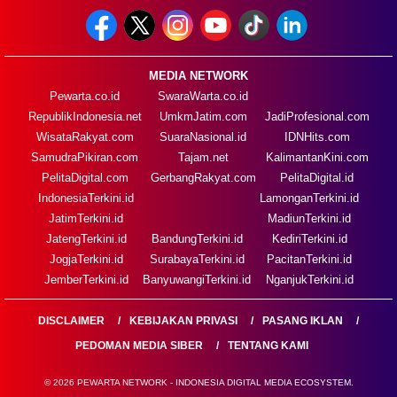
MEDIA NETWORK
Pewarta.co.id
SwaraWarta.co.id
RepublikIndonesia.net
UmkmJatim.com
JadiProfesional.com
WisataRakyat.com
SuaraNasional.id
IDNHits.com
SamudraPikiran.com
Tajam.net
KalimantanKini.com
PelitaDigital.com
GerbangRakyat.com
PelitaDigital.id
IndonesiaTerkini.id
LamonganTerkini.id
JatimTerkini.id
MadiunTerkini.id
JatengTerkini.id
BandungTerkini.id
KediriTerkini.id
JogjaTerkini.id
SurabayaTerkini.id
PacitanTerkini.id
JemberTerkini.id
BanyuwangiTerkini.id
NganjukTerkini.id
DISCLAIMER
KEBIJAKAN PRIVASI
PASANG IKLAN
PEDOMAN MEDIA SIBER
TENTANG KAMI
© 2026 PEWARTA NETWORK - INDONESIA DIGITAL MEDIA ECOSYSTEM.