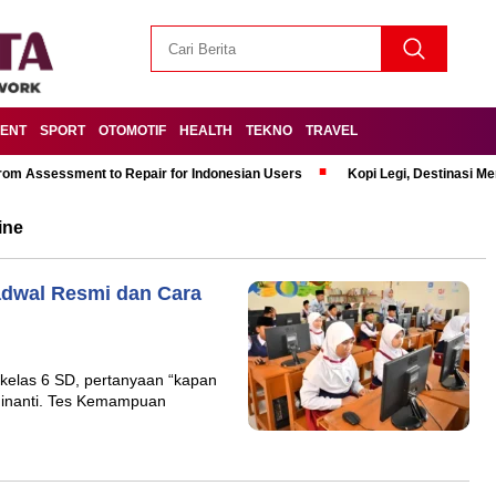
MENT
SPORT
OTOMOTIF
HEALTH
TEKNO
TRAVEL
om Assessment to Repair for Indonesian Users
Kopi Legi, Destinasi 
ine
Jadwal Resmi dan Cara
 kelas 6 SD, pertanyaan “kapan
 dinanti. Tes Kemampuan