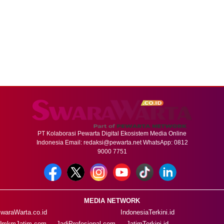
PT Kolaborasi Pewarta Digital Ekosistem Media Online
Indonesia Email:
redaksi@pewarta.net
WhatsApp: 0812
9000 7751
MEDIA NETWORK
waraWarta.co.id
IndonesiaTerkini.id
UmkmJatim.com
JadiProfesional.com
JatimTerkini.id