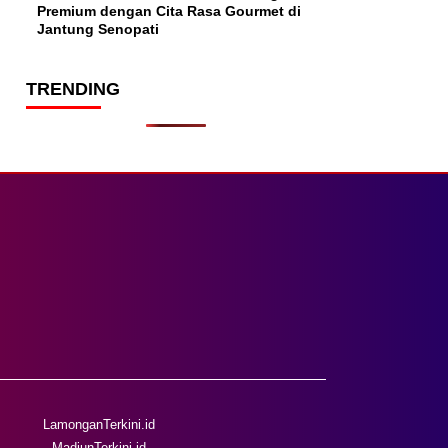
Premium dengan Cita Rasa Gourmet di
Jantung Senopati
TRENDING
LamonganTerkini.id
MadiunTerkini.id