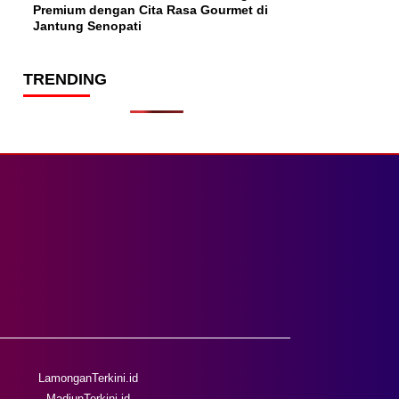
Premium dengan Cita Rasa Gourmet di
Jantung Senopati
TRENDING
LamonganTerkini.id
MadiunTerkini.id