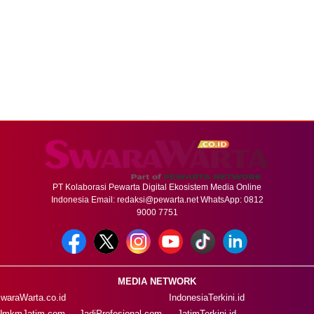
PT Kolaborasi Pewarta Digital Ekosistem Media Online
Indonesia Email:
redaksi@pewarta.net
WhatsApp: 0812
9000 7751
MEDIA NETWORK
waraWarta.co.id
IndonesiaTerkini.id
UmkmJatim.com
JadiProfesional.com
JatimTerkini.id