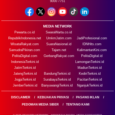
9000 7751
MEDIA NETWORK
Pewarta.co.id
SwaraWarta.co.id
RepublikIndonesia.net
UmkmJatim.com
JadiProfesional.com
WisataRakyat.com
SuaraNasional.id
IDNHits.com
SamudraPikiran.com
Tajam.net
KalimantanKini.com
PelitaDigital.com
GerbangRakyat.com
PelitaDigital.id
IndonesiaTerkini.id
LamonganTerkini.id
JatimTerkini.id
MadiunTerkini.id
JatengTerkini.id
BandungTerkini.id
KediriTerkini.id
JogjaTerkini.id
SurabayaTerkini.id
PacitanTerkini.id
JemberTerkini.id
BanyuwangiTerkini.id
NganjukTerkini.id
DISCLAIMER
KEBIJAKAN PRIVASI
PASANG IKLAN
PEDOMAN MEDIA SIBER
TENTANG KAMI