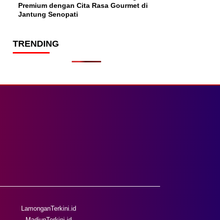
Premium dengan Cita Rasa Gourmet di
Jantung Senopati
TRENDING
LamonganTerkini.id
MadiunTerkini.id