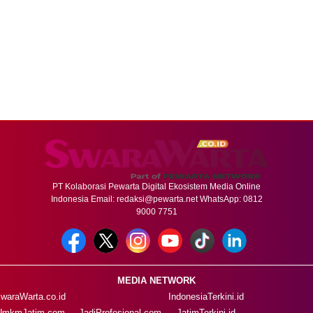
PT Kolaborasi Pewarta Digital Ekosistem Media Online
Indonesia Email:
redaksi@pewarta.net
WhatsApp: 0812
9000 7751
MEDIA NETWORK
waraWarta.co.id
IndonesiaTerkini.id
UmkmJatim.com
JadiProfesional.com
JatimTerkini.id