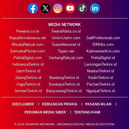
MEDIA NETWORK
Pewarta.co.id
SwaraWarta.co.id
RepublikIndonesia.net
UmkmJatim.com
JadiProfesional.com
WisataRakyat.com
SuaraNasional.id
IDNHits.com
SamudraPikiran.com
Tajam.net
KalimantanKini.com
PelitaDigital.com
GerbangRakyat.com
PelitaDigital.id
IndonesiaTerkini.id
LamonganTerkini.id
JatimTerkini.id
MadiunTerkini.id
JatengTerkini.id
BandungTerkini.id
KediriTerkini.id
JogjaTerkini.id
SurabayaTerkini.id
PacitanTerkini.id
JemberTerkini.id
BanyuwangiTerkini.id
NganjukTerkini.id
DISCLAIMER
KEBIJAKAN PRIVASI
PASANG IKLAN
PEDOMAN MEDIA SIBER
TENTANG KAMI
© 2026 PEWARTA NETWORK - INDONESIA DIGITAL MEDIA ECOSYSTEM.