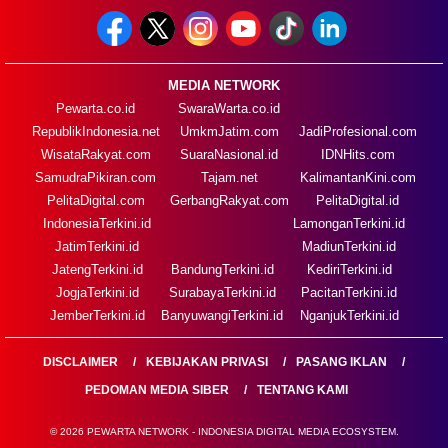
MEDIA NETWORK
Pewarta.co.id
SwaraWarta.co.id
RepublikIndonesia.net
UmkmJatim.com
JadiProfesional.com
WisataRakyat.com
SuaraNasional.id
IDNHits.com
SamudraPikiran.com
Tajam.net
KalimantanKini.com
PelitaDigital.com
GerbangRakyat.com
PelitaDigital.id
IndonesiaTerkini.id
LamonganTerkini.id
JatimTerkini.id
MadiunTerkini.id
JatengTerkini.id
BandungTerkini.id
KediriTerkini.id
JogjaTerkini.id
SurabayaTerkini.id
PacitanTerkini.id
JemberTerkini.id
BanyuwangiTerkini.id
NganjukTerkini.id
DISCLAIMER
KEBIJAKAN PRIVASI
PASANG IKLAN
PEDOMAN MEDIA SIBER
TENTANG KAMI
© 2026 PEWARTA NETWORK - INDONESIA DIGITAL MEDIA ECOSYSTEM.