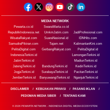
MEDIA NETWORK
Pewarta.co.id
SwaraWarta.co.id
RepublikIndonesia.net
UmkmJatim.com
JadiProfesional.com
WisataRakyat.com
SuaraNasional.id
IDNHits.com
SamudraPikiran.com
Tajam.net
KalimantanKini.com
PelitaDigital.com
GerbangRakyat.com
PelitaDigital.id
IndonesiaTerkini.id
LamonganTerkini.id
JatimTerkini.id
MadiunTerkini.id
JatengTerkini.id
BandungTerkini.id
KediriTerkini.id
JogjaTerkini.id
SurabayaTerkini.id
PacitanTerkini.id
JemberTerkini.id
BanyuwangiTerkini.id
NganjukTerkini.id
DISCLAIMER
KEBIJAKAN PRIVASI
PASANG IKLAN
PEDOMAN MEDIA SIBER
TENTANG KAMI
© 2026 PEWARTA NETWORK - INDONESIA DIGITAL MEDIA ECOSYSTEM.