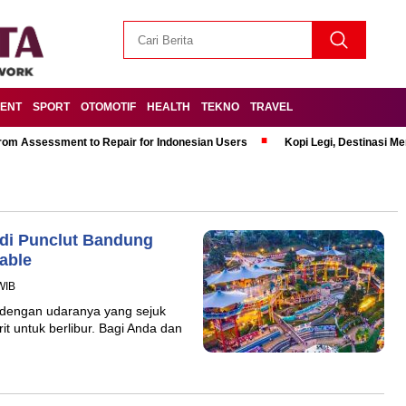
MENT
SPORT
OTOMOTIF
HEALTH
TEKNO
TRAVEL
om Assessment to Repair for Indonesian Users
Kopi Legi, Destinasi 
 di Punclut Bandung
able
WIB
 dengan udaranya yang sejuk
it untuk berlibur. Bagi Anda dan