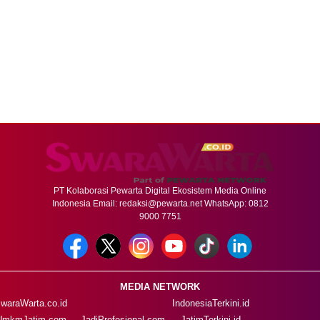
PT Kolaborasi Pewarta Digital Ekosistem Media Online
Indonesia Email:
redaksi@pewarta.net
WhatsApp: 0812
9000 7751
MEDIA NETWORK
waraWarta.co.id
IndonesiaTerkini.id
UmkmJatim.com
JadiProfesional.com
JatimTerkini.id