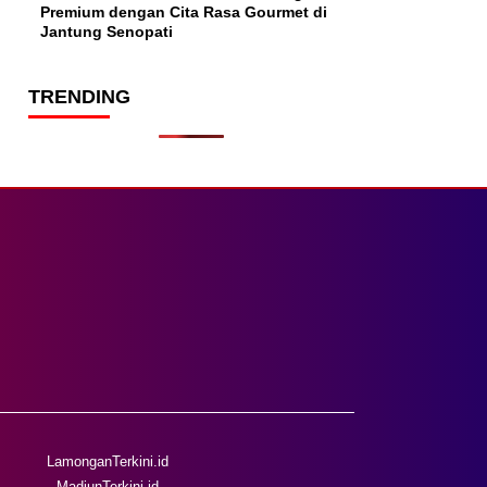
Premium dengan Cita Rasa Gourmet di
Jantung Senopati
TRENDING
LamonganTerkini.id
MadiunTerkini.id