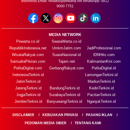
Indonesia Email:
redaksi@pewarta.net
WhatsApp: 0812
9000 7751
MEDIA NETWORK
Pewarta.co.id
SwaraWarta.co.id
RepublikIndonesia.net
UmkmJatim.com
JadiProfesional.com
WisataRakyat.com
SuaraNasional.id
IDNHits.com
SamudraPikiran.com
Tajam.net
KalimantanKini.com
PelitaDigital.com
GerbangRakyat.com
PelitaDigital.id
IndonesiaTerkini.id
LamonganTerkini.id
JatimTerkini.id
MadiunTerkini.id
JatengTerkini.id
BandungTerkini.id
KediriTerkini.id
JogjaTerkini.id
SurabayaTerkini.id
PacitanTerkini.id
JemberTerkini.id
BanyuwangiTerkini.id
NganjukTerkini.id
DISCLAIMER
KEBIJAKAN PRIVASI
PASANG IKLAN
PEDOMAN MEDIA SIBER
TENTANG KAMI