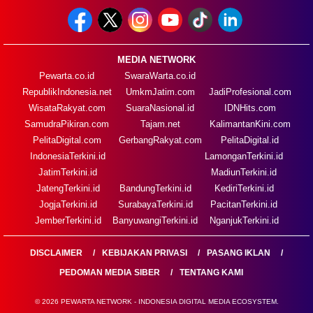
MEDIA NETWORK
Pewarta.co.id
SwaraWarta.co.id
RepublikIndonesia.net
UmkmJatim.com
JadiProfesional.com
WisataRakyat.com
SuaraNasional.id
IDNHits.com
SamudraPikiran.com
Tajam.net
KalimantanKini.com
PelitaDigital.com
GerbangRakyat.com
PelitaDigital.id
IndonesiaTerkini.id
LamonganTerkini.id
JatimTerkini.id
MadiunTerkini.id
JatengTerkini.id
BandungTerkini.id
KediriTerkini.id
JogjaTerkini.id
SurabayaTerkini.id
PacitanTerkini.id
JemberTerkini.id
BanyuwangiTerkini.id
NganjukTerkini.id
DISCLAIMER
KEBIJAKAN PRIVASI
PASANG IKLAN
PEDOMAN MEDIA SIBER
TENTANG KAMI
© 2026 PEWARTA NETWORK - INDONESIA DIGITAL MEDIA ECOSYSTEM.