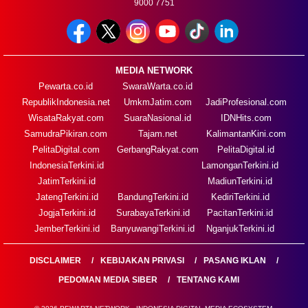
9000 7751
MEDIA NETWORK
Pewarta.co.id
SwaraWarta.co.id
RepublikIndonesia.net
UmkmJatim.com
JadiProfesional.com
WisataRakyat.com
SuaraNasional.id
IDNHits.com
SamudraPikiran.com
Tajam.net
KalimantanKini.com
PelitaDigital.com
GerbangRakyat.com
PelitaDigital.id
IndonesiaTerkini.id
LamonganTerkini.id
JatimTerkini.id
MadiunTerkini.id
JatengTerkini.id
BandungTerkini.id
KediriTerkini.id
JogjaTerkini.id
SurabayaTerkini.id
PacitanTerkini.id
JemberTerkini.id
BanyuwangiTerkini.id
NganjukTerkini.id
DISCLAIMER
KEBIJAKAN PRIVASI
PASANG IKLAN
PEDOMAN MEDIA SIBER
TENTANG KAMI