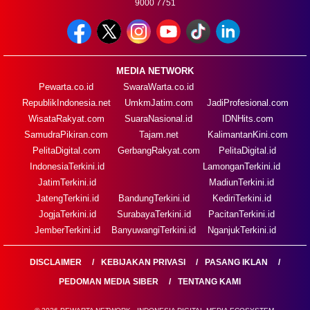
9000 7751
MEDIA NETWORK
Pewarta.co.id
SwaraWarta.co.id
RepublikIndonesia.net
UmkmJatim.com
JadiProfesional.com
WisataRakyat.com
SuaraNasional.id
IDNHits.com
SamudraPikiran.com
Tajam.net
KalimantanKini.com
PelitaDigital.com
GerbangRakyat.com
PelitaDigital.id
IndonesiaTerkini.id
LamonganTerkini.id
JatimTerkini.id
MadiunTerkini.id
JatengTerkini.id
BandungTerkini.id
KediriTerkini.id
JogjaTerkini.id
SurabayaTerkini.id
PacitanTerkini.id
JemberTerkini.id
BanyuwangiTerkini.id
NganjukTerkini.id
DISCLAIMER
KEBIJAKAN PRIVASI
PASANG IKLAN
PEDOMAN MEDIA SIBER
TENTANG KAMI