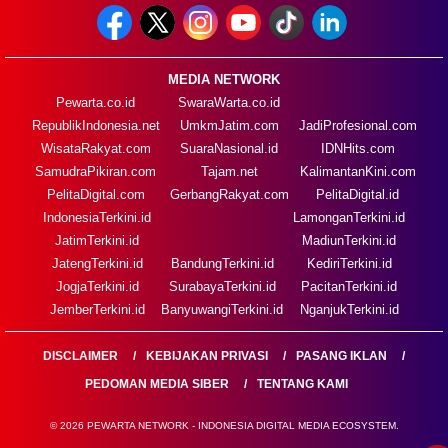
MEDIA NETWORK
Pewarta.co.id
SwaraWarta.co.id
RepublikIndonesia.net
UmkmJatim.com
JadiProfesional.com
WisataRakyat.com
SuaraNasional.id
IDNHits.com
SamudraPikiran.com
Tajam.net
KalimantanKini.com
PelitaDigital.com
GerbangRakyat.com
PelitaDigital.id
IndonesiaTerkini.id
LamonganTerkini.id
JatimTerkini.id
MadiunTerkini.id
JatengTerkini.id
BandungTerkini.id
KediriTerkini.id
JogjaTerkini.id
SurabayaTerkini.id
PacitanTerkini.id
JemberTerkini.id
BanyuwangiTerkini.id
NganjukTerkini.id
DISCLAIMER
KEBIJAKAN PRIVASI
PASANG IKLAN
PEDOMAN MEDIA SIBER
TENTANG KAMI
© 2026 PEWARTA NETWORK - INDONESIA DIGITAL MEDIA ECOSYSTEM.