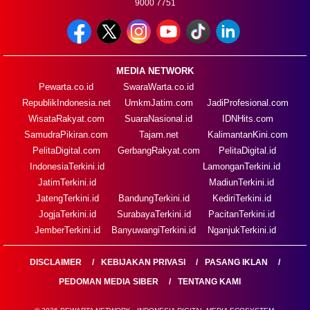
9000 7751
MEDIA NETWORK
Pewarta.co.id
SwaraWarta.co.id
RepublikIndonesia.net
UmkmJatim.com
JadiProfesional.com
WisataRakyat.com
SuaraNasional.id
IDNHits.com
SamudraPikiran.com
Tajam.net
KalimantanKini.com
PelitaDigital.com
GerbangRakyat.com
PelitaDigital.id
IndonesiaTerkini.id
LamonganTerkini.id
JatimTerkini.id
MadiunTerkini.id
JatengTerkini.id
BandungTerkini.id
KediriTerkini.id
JogjaTerkini.id
SurabayaTerkini.id
PacitanTerkini.id
JemberTerkini.id
BanyuwangiTerkini.id
NganjukTerkini.id
DISCLAIMER
KEBIJAKAN PRIVASI
PASANG IKLAN
PEDOMAN MEDIA SIBER
TENTANG KAMI