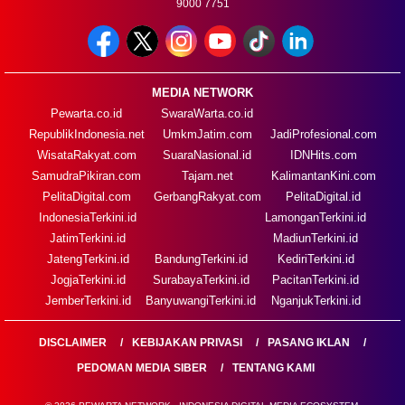
9000 7751
MEDIA NETWORK
Pewarta.co.id
SwaraWarta.co.id
RepublikIndonesia.net
UmkmJatim.com
JadiProfesional.com
WisataRakyat.com
SuaraNasional.id
IDNHits.com
SamudraPikiran.com
Tajam.net
KalimantanKini.com
PelitaDigital.com
GerbangRakyat.com
PelitaDigital.id
IndonesiaTerkini.id
LamonganTerkini.id
JatimTerkini.id
MadiunTerkini.id
JatengTerkini.id
BandungTerkini.id
KediriTerkini.id
JogjaTerkini.id
SurabayaTerkini.id
PacitanTerkini.id
JemberTerkini.id
BanyuwangiTerkini.id
NganjukTerkini.id
DISCLAIMER
KEBIJAKAN PRIVASI
PASANG IKLAN
PEDOMAN MEDIA SIBER
TENTANG KAMI