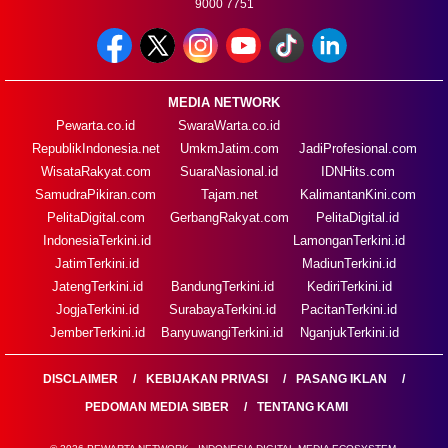
9000 7751
MEDIA NETWORK
Pewarta.co.id
SwaraWarta.co.id
RepublikIndonesia.net
UmkmJatim.com
JadiProfesional.com
WisataRakyat.com
SuaraNasional.id
IDNHits.com
SamudraPikiran.com
Tajam.net
KalimantanKini.com
PelitaDigital.com
GerbangRakyat.com
PelitaDigital.id
IndonesiaTerkini.id
LamonganTerkini.id
JatimTerkini.id
MadiunTerkini.id
JatengTerkini.id
BandungTerkini.id
KediriTerkini.id
JogjaTerkini.id
SurabayaTerkini.id
PacitanTerkini.id
JemberTerkini.id
BanyuwangiTerkini.id
NganjukTerkini.id
DISCLAIMER
KEBIJAKAN PRIVASI
PASANG IKLAN
PEDOMAN MEDIA SIBER
TENTANG KAMI