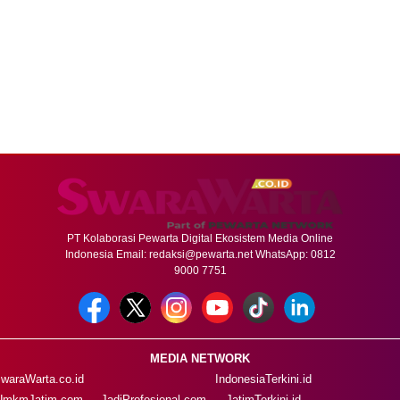
PT Kolaborasi Pewarta Digital Ekosistem Media Online
Indonesia Email:
redaksi@pewarta.net
WhatsApp: 0812
9000 7751
MEDIA NETWORK
waraWarta.co.id
IndonesiaTerkini.id
UmkmJatim.com
JadiProfesional.com
JatimTerkini.id