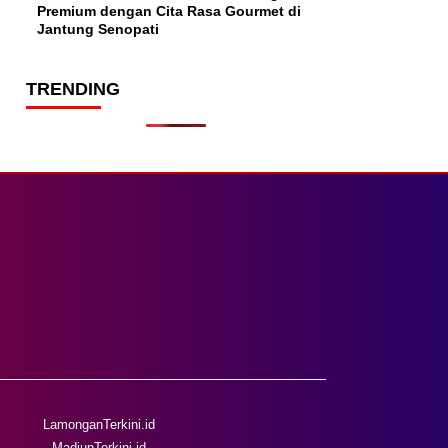
Premium dengan Cita Rasa Gourmet di
Jantung Senopati
TRENDING
LamonganTerkini.id
MadiunTerkini.id