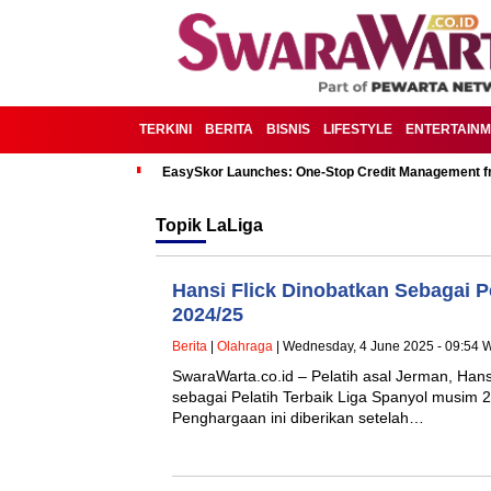
TERKINI
BERITA
BISNIS
LIFESTYLE
ENTERTAIN
EasySkor Launches: One-Stop Credit Management fr
Topik
LaLiga
Hansi Flick Dinobatkan Sebagai Pe
2024/25
Berita
|
Olahraga
| Wednesday, 4 June 2025 - 09:54 
SwaraWarta.co.id – Pelatih asal Jerman, Hansi
sebagai Pelatih Terbaik Liga Spanyol musim 2
Penghargaan ini diberikan setelah…