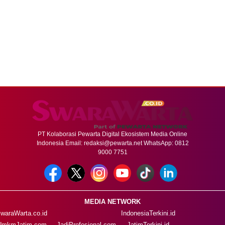
PT Kolaborasi Pewarta Digital Ekosistem Media Online
Indonesia Email:
redaksi@pewarta.net
WhatsApp: 0812
9000 7751
MEDIA NETWORK
waraWarta.co.id
IndonesiaTerkini.id
UmkmJatim.com
JadiProfesional.com
JatimTerkini.id