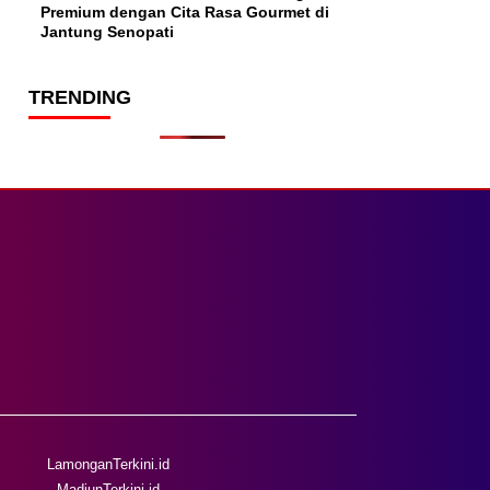
Premium dengan Cita Rasa Gourmet di
Jantung Senopati
TRENDING
LamonganTerkini.id
MadiunTerkini.id