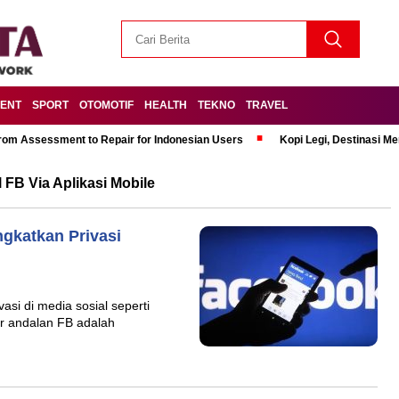
MENT
SPORT
OTOMOTIF
HEALTH
TEKNO
TRAVEL
om Assessment to Repair for Indonesian Users
Kopi Legi, Destinasi 
FB Via Aplikasi Mobile
ngkatkan Privasi
vasi di media sosial seperti
ur andalan FB adalah