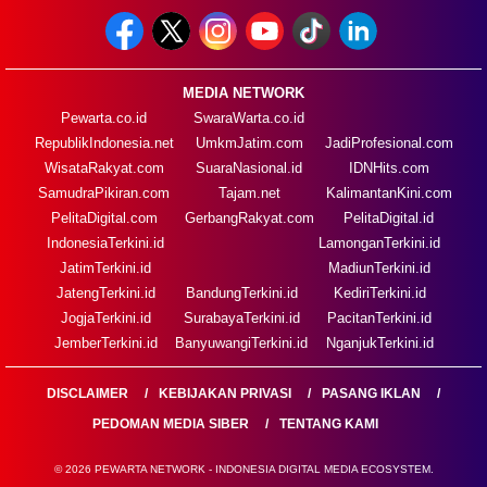
MEDIA NETWORK
Pewarta.co.id
SwaraWarta.co.id
RepublikIndonesia.net
UmkmJatim.com
JadiProfesional.com
WisataRakyat.com
SuaraNasional.id
IDNHits.com
SamudraPikiran.com
Tajam.net
KalimantanKini.com
PelitaDigital.com
GerbangRakyat.com
PelitaDigital.id
IndonesiaTerkini.id
LamonganTerkini.id
JatimTerkini.id
MadiunTerkini.id
JatengTerkini.id
BandungTerkini.id
KediriTerkini.id
JogjaTerkini.id
SurabayaTerkini.id
PacitanTerkini.id
JemberTerkini.id
BanyuwangiTerkini.id
NganjukTerkini.id
DISCLAIMER
KEBIJAKAN PRIVASI
PASANG IKLAN
PEDOMAN MEDIA SIBER
TENTANG KAMI
© 2026 PEWARTA NETWORK - INDONESIA DIGITAL MEDIA ECOSYSTEM.